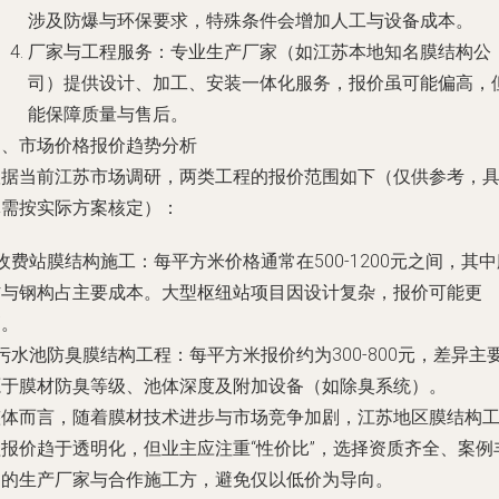
涉及防爆与环保要求，特殊条件会增加人工与设备成本。
厂家与工程服务：专业生产厂家（如江苏本地知名膜结构公
司）提供设计、加工、安装一体化服务，报价虽可能偏高，
能保障质量与售后。
四、市场价格报价趋势分析
根据当前江苏市场调研，两类工程的报价范围如下（仅供参考，
体需按实际方案核定）：
 收费站膜结构施工：每平方米价格通常在500-1200元之间，其
材与钢构占主要成本。大型枢纽站项目因设计复杂，报价可能更
高。
 污水池防臭膜结构工程：每平方米报价约为300-800元，差异主
源于膜材防臭等级、池体深度及附加设备（如除臭系统）。
整体而言，随着膜材技术进步与市场竞争加剧，江苏地区膜结构
程报价趋于透明化，但业主应注重“性价比”，选择资质齐全、案例
富的生产厂家与合作施工方，避免仅以低价为导向。