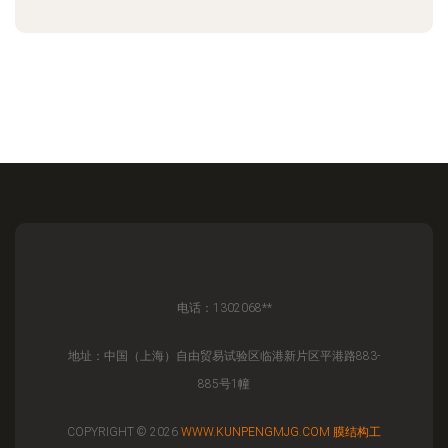
电话：1302068**
地址：中国（上海）自由贸易试验区临港新片区平港路883-
885号1幢
COPYRIGHT © 2026
WWW.KUNPENGMJG.COM
膜结构工