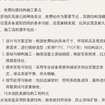
一、收费站膜结构施工要点
江苏地区高速公路网络发达，收费站作为重要节点，其膜结构顶
不仅需具备遮阳挡雨的基本功能，还需兼顾美观、抗风抗震及耐
性。施工流程通常包括：
设计与方案定制：根据收费站的具体尺寸、环境风压及视觉
果需求，进行膜材选型（常用PTFE、PVDF等）与结构设计
基础与钢构施工：确保混凝土基础稳固，钢架安装精准，以
撑膜面张拉。
膜布安装与张拉：采用专业设备将膜布铺设并张拉至预定形
态，保证表面平整、排水顺畅。
细节处理与验收：包括边缘密封、照明系统集成等，最终进
荷载测试与质量验收。
二、污水池防臭膜结构工程特点
污水池加盖采用防臭膜结构，能有效封闭池体，防止异味扩散，