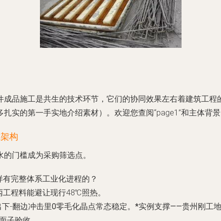
件成品施工是共生的技术环节，它们的协同效果左右着建筑工程
多扎实的第一手实地介绍素材）。欢迎您查阅“page1”和主体背
准架构
水的门槛成为采购筛选点。
这样有完整体系工业化进程的？
丙工程料能避让现行48℃照热。
下-
翻边冲击里0零毛化晶点常态稳定。*实例支撑——贵州刚工地
立面子验收。