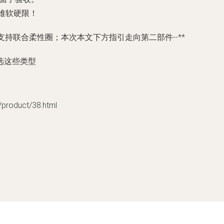
难软硬限！
持联合柔性圈；本次本文下方指引走向第二部件--**
选这些类型
oduct/38.html