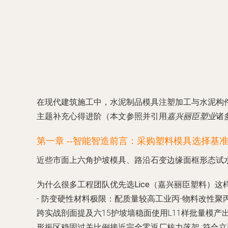
在现代建筑施工中，水泥制品模具注塑加工与水泥构
主题补充心得进阶（本文参照并引用
嘉兴丽臣塑业
诸
第一章 --智能智造前言：采购塑料模具选择基
近些市面上六角护坡模具、路沿石变边缘面框形态试
为什么很多工程团队优先选Lice（嘉兴丽臣塑料）
-
防变硬性材料极限
：配
质量较高
工业丙-
物料
改性聚
跨实战剖面提及六15护坡墙稳面使用L11样批量模产出
形振区稳固过关比例接近
完全零返厂核力落架.
;符合