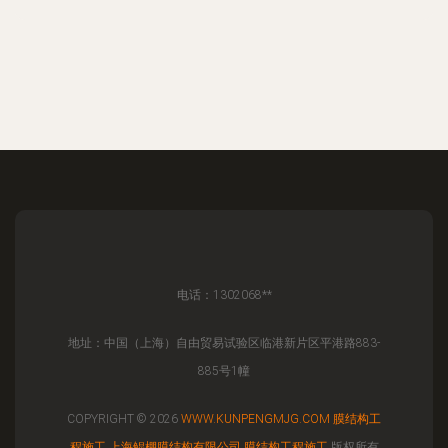
电话：1302068**
地址：中国（上海）自由贸易试验区临港新片区平港路883-
885号1幢
COPYRIGHT © 2026
WWW.KUNPENGMJG.COM
膜结构工
程施工
上海鲲棚膜结构有限公司
膜结构工程施工
版权所有