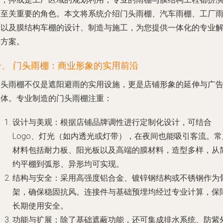
着至关重要的角色。本文将系统介绍门头雨棚、汽车雨棚、工厂
棚以及膜结构车棚的设计、制造与施工，为您提供一体化的专业
决方案。
一、 门头雨棚：商业形象的实用前沿
门头雨棚不仅是遮阳避雨的实用设施，更是店铺形象的延伸与广
载体。专业制造的门头雨棚注重：
设计与美观
：根据店铺品牌调性进行定制化设计，可结合
Logo、灯光（如内透光或灯带），在夜间也能吸引客流。常
材料包括耐力板、阳光板以及高端的膜材料，造型多样，从
约平棚到弧形、异形均可实现。
结构与安全
：采用高强度铝合金、镀锌钢结构或不锈钢作为
架，确保稳固抗风。连接件与基础预埋均经过专业计算，保
长期使用安全。
功能与扩展
：除了基础遮蔽功能，还可集成排水系统、防紫