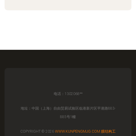
电话：1302068**
地址：中国（上海）自由贸易试验区临港新片区平港路883-
885号1幢
COPYRIGHT © 2026
WWW.KUNPENGMJG.COM
膜结构工