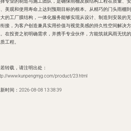
选择专业的制造与施工团队，是确保雨棚及膜结构工程在质量、
全、美观和使用寿命上达到预期目标的根本。从精巧的门头雨棚
宏大的工厂膜结构，一体化服务能够实现从设计、制造到安装的
缝衔接，为客户创造兼具实用价值与视觉美感的持久性空间解决
案。在投资之初明确需求，并携手专业伙伴，方能筑就风雨无忧
优质工程。
如若转载，请注明出处：
ttp://www.kunpengmjg.com/product/23.html
新时间：2026-08-08 13:38:39