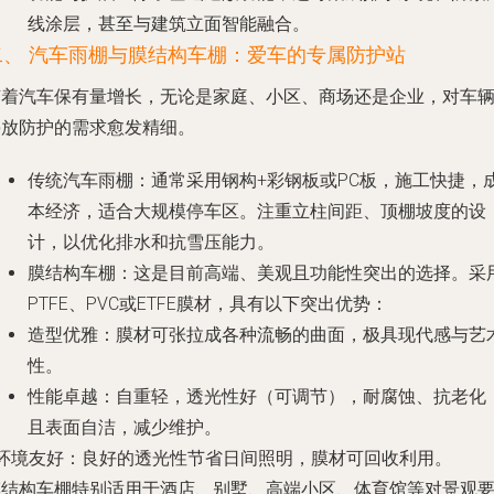
线涂层，甚至与建筑立面智能融合。
二、 汽车雨棚与膜结构车棚：爱车的专属防护站
随着汽车保有量增长，无论是家庭、小区、商场还是企业，对车
停放防护的需求愈发精细。
传统汽车雨棚
：通常采用钢构+彩钢板或PC板，施工快捷，
本经济，适合大规模停车区。注重立柱间距、顶棚坡度的设
计，以优化排水和抗雪压能力。
膜结构车棚
：这是目前高端、美观且功能性突出的选择。采
PTFE、PVC或ETFE膜材，具有以下突出优势：
造型优雅
：膜材可张拉成各种流畅的曲面，极具现代感与艺
性。
性能卓越
：自重轻，透光性好（可调节），耐腐蚀、抗老化
且表面自洁，减少维护。
环境友好
：良好的透光性节省日间照明，膜材可回收利用。
膜结构车棚特别适用于酒店、别墅、高端小区、体育馆等对景观